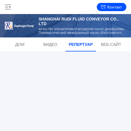
Контакт
SHANGHAI RUDI FLUID CONVEYOR CO.,
LTD
качество управляемый воздухом насос диафрагмы,
Пневматический мембранный насос Изготовитель
от Китая
ДОМ
ВИДЕО
РЕПЕРТУАР
ВЕБ-САЙТ